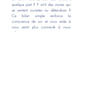
quelque part ? Y a-t-il des zones qui 
se sentent ouvertes ou détendues ? 
Ce bilan simple renforce la 
conscience de soi et vous aide à 
vous sentir plus connecté à vous-
même.
Utilisez la respiration comme outil de 
confiance
 : Les exercices de 
respiration lente et profonde activent 
le système nerveux parasympathique 
et favorisent le calme. Pour un effet 
supplémentaire, essayez la « 
respiration en boîte » : Inspirez 
pendant 4 secondes, retenez votre 
souffle pendant 4 secondes, expirez 
pendant 4 secondes, et retenez de 
nouveau pendant 4 secondes. Cette 
pratique peut être particulièrement 