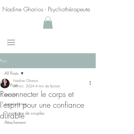
Nadine Gharios - Psychothérapeute
Post
All Posts
Nadine Gharios
All Posts
30 oct. 2024
4 min de lecture
Reconnecter le corps et
somatic
l'esprit pour une confiance
experiencing
Dynamique de couples
durable
Attachement