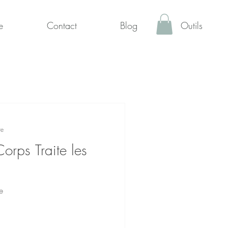
e
Contact
Blog
Outils
re
rps Traite les
e